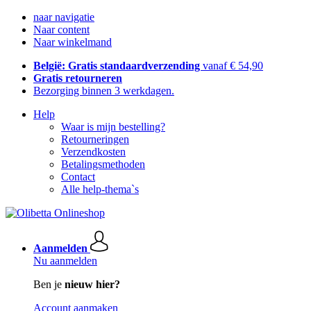
naar navigatie
Naar content
Naar winkelmand
België: Gratis standaardverzending
vanaf € 54,90
Gratis retourneren
Bezorging binnen 3 werkdagen.
Help
Waar is mijn bestelling?
Retourneringen
Verzendkosten
Betalingsmethoden
Contact
Alle help-thema`s
Aanmelden
Nu aanmelden
Ben je
nieuw hier?
Account aanmaken