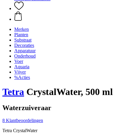
Merken
Planten
Substraat
Decoraties
Apparatuur
Onderhoud
Voer
Aquaria
Vijver
%Acties
Tetra
CrystalWater, 500 ml
Waterzuiveraar
8 Klantbeoordelingen
Tetra CrystalWater