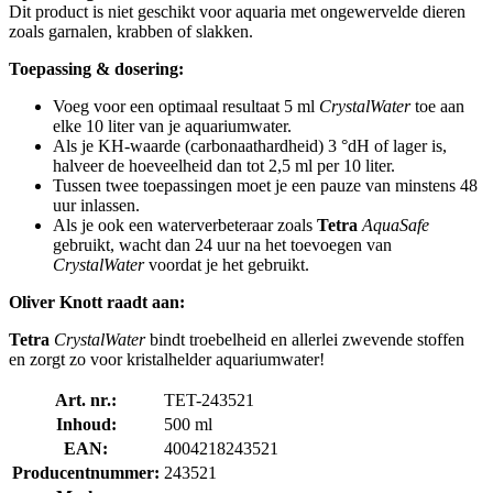
Dit product is niet geschikt voor aquaria met ongewervelde dieren
zoals garnalen, krabben of slakken.
Toepassing & dosering:
Voeg voor een optimaal resultaat 5 ml
CrystalWater
toe aan
elke 10 liter van je aquariumwater.
Als je KH-waarde (carbonaathardheid) 3 °dH of lager is,
halveer de hoeveelheid dan tot 2,5 ml per 10 liter.
Tussen twee toepassingen moet je een pauze van minstens 48
uur inlassen.
Als je ook een waterverbeteraar zoals
Tetra
AquaSafe
gebruikt, wacht dan 24 uur na het toevoegen van
CrystalWater
voordat je het gebruikt.
Oliver Knott raadt aan:
Tetra
CrystalWater
bindt troebelheid en allerlei zwevende stoffen
en zorgt zo voor kristalhelder aquariumwater!
Art. nr.:
TET-243521
Inhoud:
500 ml
EAN:
4004218243521
Producentnummer:
243521