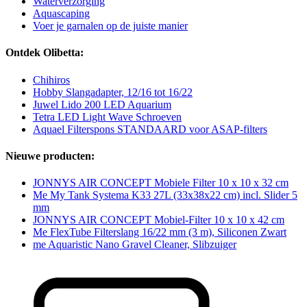
Waterverzorging
Aquascaping
Voer je garnalen op de juiste manier
Ontdek Olibetta:
Chihiros
Hobby Slangadapter, 12/16 tot 16/22
Juwel Lido 200 LED Aquarium
Tetra LED Light Wave Schroeven
Aquael Filterspons STANDAARD voor ASAP-filters
Nieuwe producten:
JONNYS AIR CONCEPT Mobiele Filter 10 x 10 x 32 cm
Me My Tank Systema K33 27L (33x38x22 cm) incl. Slider 5
mm
JONNYS AIR CONCEPT Mobiel-Filter 10 x 10 x 42 cm
Me FlexTube Filterslang 16/22 mm (3 m), Siliconen Zwart
me Aquaristic Nano Gravel Cleaner, Slibzuiger