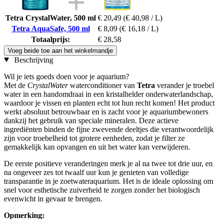
Tetra CrystalWater, 500 ml
€ 20,49
(€ 40,98 / L)
Tetra AquaSafe, 500 ml
€ 8,09
(€ 16,18 / L)
Totaalprijs:
€ 28,58
Voeg beide toe aan het winkelmandje
Beschrijving
Wil je iets goeds doen voor je aquarium?
Met de
CrystalWater
waterconditioner van
Tetra
verander je troebel
water in een handomdraai in een kristalhelder onderwaterlandschap,
waardoor je vissen en planten echt tot hun recht komen! Het product
werkt absoluut betrouwbaar en is zacht voor je aquariumbewoners
dankzij het gebruik van speciale mineralen. Deze actieve
ingrediënten binden de fijne zwevende deeltjes die verantwoordelijk
zijn voor troebelheid tot grotere eenheden, zodat je filter ze
gemakkelijk kan opvangen en uit het water kan verwijderen.
De eerste positieve veranderingen merk je al na twee tot drie uur, en
na ongeveer zes tot twaalf uur kun je genieten van volledige
transparantie in je zoetwateraquarium. Het is de ideale oplossing om
snel voor esthetische zuiverheid te zorgen zonder het biologisch
evenwicht in gevaar te brengen.
Opmerking: