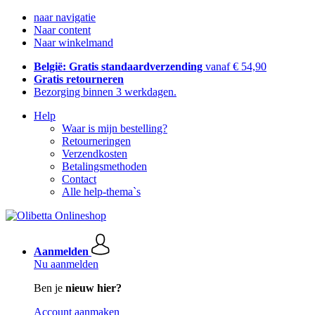
naar navigatie
Naar content
Naar winkelmand
België: Gratis standaardverzending
vanaf € 54,90
Gratis retourneren
Bezorging binnen 3 werkdagen.
Help
Waar is mijn bestelling?
Retourneringen
Verzendkosten
Betalingsmethoden
Contact
Alle help-thema`s
Aanmelden
Nu aanmelden
Ben je
nieuw hier?
Account aanmaken