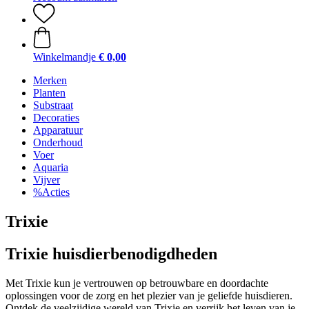
Winkelmandje
€ 0,00
Merken
Planten
Substraat
Decoraties
Apparatuur
Onderhoud
Voer
Aquaria
Vijver
%Acties
Trixie
Trixie huisdierbenodigdheden
Met Trixie kun je vertrouwen op betrouwbare en doordachte
oplossingen voor de zorg en het plezier van je geliefde huisdieren.
Ontdek de veelzijdige wereld van Trixie en verrijk het leven van je