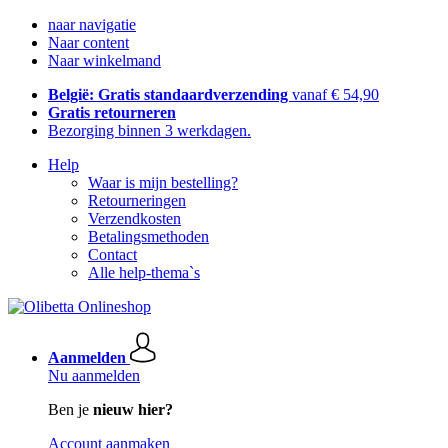
naar navigatie
Naar content
Naar winkelmand
België: Gratis standaardverzending
vanaf € 54,90
Gratis retourneren
Bezorging binnen 3 werkdagen.
Help
Waar is mijn bestelling?
Retourneringen
Verzendkosten
Betalingsmethoden
Contact
Alle help-thema`s
Aanmelden
Nu aanmelden
Ben je
nieuw hier?
Account aanmaken