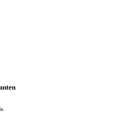
anten
ik