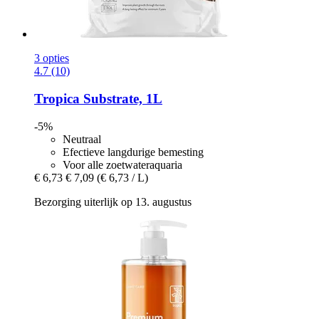
3 opties
4.7 (10)
Tropica
Substrate, 1L
-5%
Neutraal
Efectieve langdurige bemesting
Voor alle zoetwateraquaria
€ 6,73
€ 7,09
(€ 6,73 / L)
Bezorging uiterlijk op 13. augustus