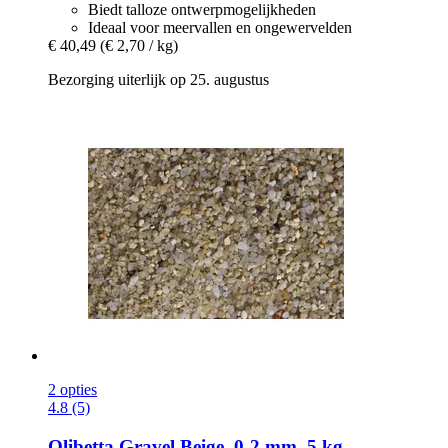
Biedt talloze ontwerpmogelijkheden
Ideaal voor meervallen en ongewervelden
€ 40,49
(€ 2,70 / kg)
Bezorging uiterlijk op 25. augustus
2 opties
4.8 (5)
Olibetta
Gravel Beige, 0-​2 mm, 5 kg