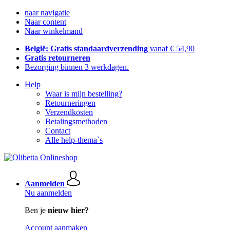
naar navigatie
Naar content
Naar winkelmand
België: Gratis standaardverzending
vanaf € 54,90
Gratis retourneren
Bezorging binnen 3 werkdagen.
Help
Waar is mijn bestelling?
Retourneringen
Verzendkosten
Betalingsmethoden
Contact
Alle help-thema`s
Aanmelden
Nu aanmelden
Ben je
nieuw hier?
Account aanmaken