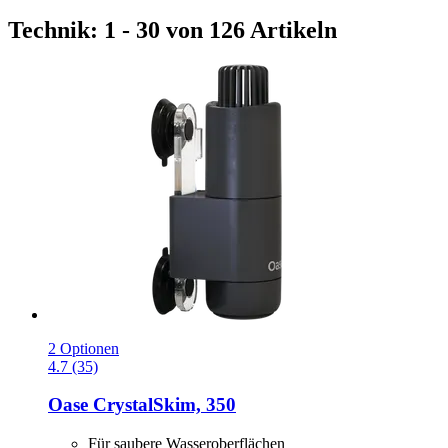
Technik: 1 - 30 von 126 Artikeln
2 Optionen
4.7 (35)
Oase
CrystalSkim, 350
Für saubere Wasseroberflächen