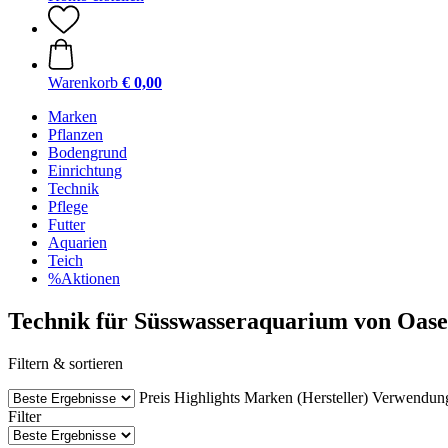
Warenkorb
€ 0,00
Marken
Pflanzen
Bodengrund
Einrichtung
Technik
Pflege
Futter
Aquarien
Teich
%Aktionen
Technik für Süsswasseraquarium von Oase
Filtern & sortieren
Preis
Highlights
Marken (Hersteller)
Verwendun
Filter