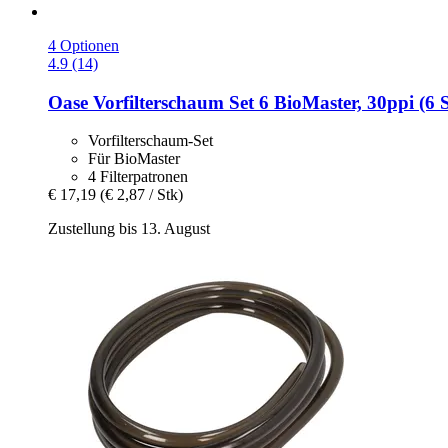
4 Optionen
4.9 (14)
Oase
Vorfilterschaum Set 6 BioMaster, 30ppi (6 
Vorfilterschaum-Set
Für BioMaster
4 Filterpatronen
€ 17,19
(€ 2,87 / Stk)
Zustellung bis 13. August