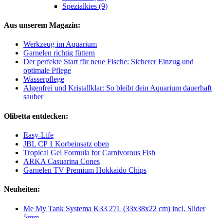
Spezialkies (9)
Aus unserem Magazin:
Werkzeug im Aquarium
Garnelen richtig füttern
Der perfekte Start für neue Fische: Sicherer Einzug und
optimale Pflege
Wasserpflege
Algenfrei und Kristallklar: So bleibt dein Aquarium dauerhaft
sauber
Olibetta entdecken:
Easy-Life
JBL CP 1 Korbeinsatz oben
Tropical Gel Formula for Carnivorous Fish
ARKA Casuarina Cones
Garnelen TV Premium Hokkaido Chips
Neuheiten:
Me My Tank Systema K33 27L (33x38x22 cm) incl. Slider
5mm