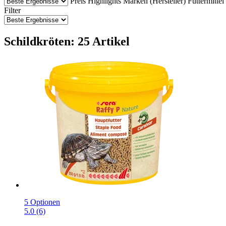
Preis
Highlights
Marken (Hersteller)
Futtermittel
Filter
Schildkröten: 25 Artikel
5 Optionen
5.0 (6)