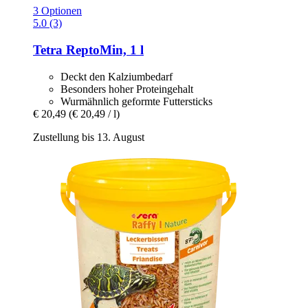
3 Optionen
5.0 (3)
Tetra
ReptoMin, 1 l
Deckt den Kalziumbedarf
Besonders hoher Proteingehalt
Wurmähnlich geformte Futtersticks
€ 20,49
(€ 20,49 / l)
Zustellung bis 13. August