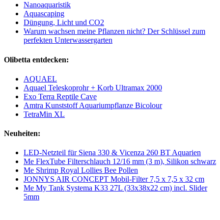
Nanoaquaristik
Aquascaping
Düngung, Licht und CO2
Warum wachsen meine Pflanzen nicht? Der Schlüssel zum
perfekten Unterwassergarten
Olibetta entdecken:
AQUAEL
Aquael Teleskoprohr + Korb Ultramax 2000
Exo Terra Reptile Cave
Amtra Kunststoff Aquariumpflanze Bicolour
TetraMin XL
Neuheiten:
LED-Netzteil für Siena 330 & Vicenza 260 BT Aquarien
Me FlexTube Filterschlauch 12/16 mm (3 m), Silikon schwarz
Me Shrimp Royal Lollies Bee Pollen
JONNYS AIR CONCEPT Mobil-Filter 7,5 x 7,5 x 32 cm
Me My Tank Systema K33 27L (33x38x22 cm) incl. Slider
5mm