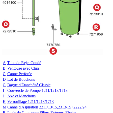
A
Tube de Rejet Coudé
B
Ventouse avec Clips
C
Canne Perforée
D
Lot de Bouchons
G
Bague d'Étanchéité Classic
I
Couvercle de Pompe 1211/1213/1713
J
Axe et Manchons
K
Verrouillage 1211/1213/1713
M
Canne d'Aspiration 2211/13/15,2313/15+2222/24
R
Pieds de Cuve pour Filtres Externes Eheim