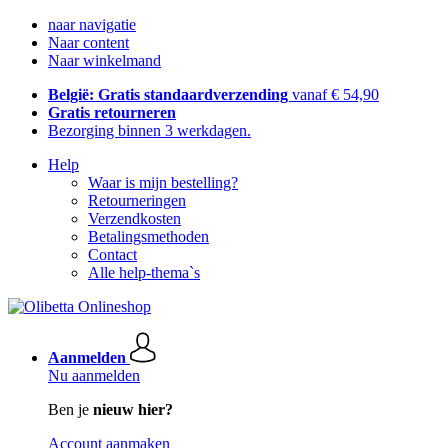
naar navigatie
Naar content
Naar winkelmand
België: Gratis standaardverzending
vanaf € 54,90
Gratis retourneren
Bezorging binnen 3 werkdagen.
Help
Waar is mijn bestelling?
Retourneringen
Verzendkosten
Betalingsmethoden
Contact
Alle help-thema`s
Aanmelden
Nu aanmelden
Ben je
nieuw hier?
Account aanmaken