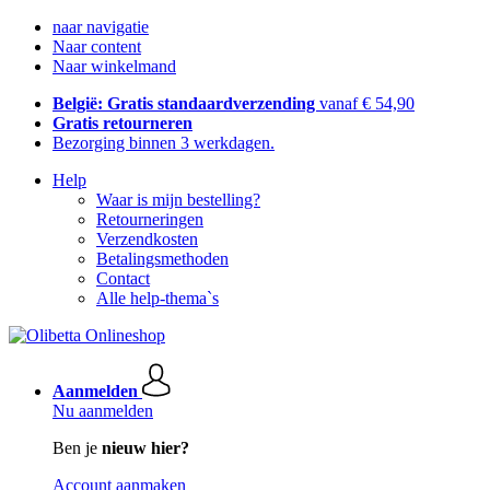
naar navigatie
Naar content
Naar winkelmand
België: Gratis standaardverzending
vanaf € 54,90
Gratis retourneren
Bezorging binnen 3 werkdagen.
Help
Waar is mijn bestelling?
Retourneringen
Verzendkosten
Betalingsmethoden
Contact
Alle help-thema`s
Aanmelden
Nu aanmelden
Ben je
nieuw hier?
Account aanmaken