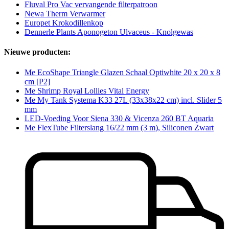
Fluval Pro Vac vervangende filterpatroon
Newa Therm Verwarmer
Europet Krokodillenkop
Dennerle Plants Aponogeton Ulvaceus - Knolgewas
Nieuwe producten:
Me EcoShape Triangle Glazen Schaal Optiwhite 20 x 20 x 8
cm [P2]
Me Shrimp Royal Lollies Vital Energy
Me My Tank Systema K33 27L (33x38x22 cm) incl. Slider 5
mm
LED-Voeding Voor Siena 330 & Vicenza 260 BT Aquaria
Me FlexTube Filterslang 16/22 mm (3 m), Siliconen Zwart