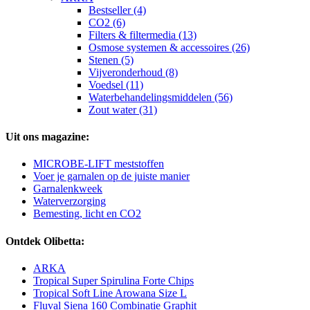
Bestseller (4)
CO2 (6)
Filters & filtermedia (13)
Osmose systemen & accessoires (26)
Stenen (5)
Vijveronderhoud (8)
Voedsel (11)
Waterbehandelingsmiddelen (56)
Zout water (31)
Uit ons magazine:
MICROBE-LIFT meststoffen
Voer je garnalen op de juiste manier
Garnalenkweek
Waterverzorging
Bemesting, licht en CO2
Ontdek Olibetta:
ARKA
Tropical Super Spirulina Forte Chips
Tropical Soft Line Arowana Size L
Fluval Siena 160 Combinatie Graphit