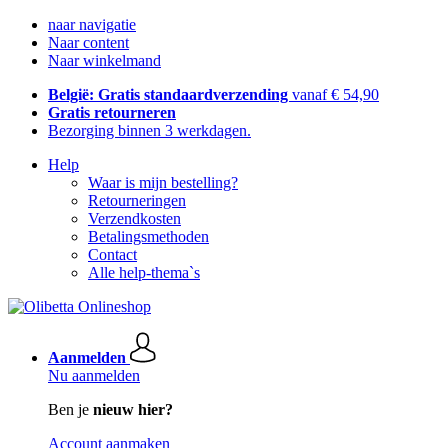
naar navigatie
Naar content
Naar winkelmand
België: Gratis standaardverzending
vanaf € 54,90
Gratis retourneren
Bezorging binnen 3 werkdagen.
Help
Waar is mijn bestelling?
Retourneringen
Verzendkosten
Betalingsmethoden
Contact
Alle help-thema`s
Aanmelden
Nu aanmelden
Ben je
nieuw hier?
Account aanmaken