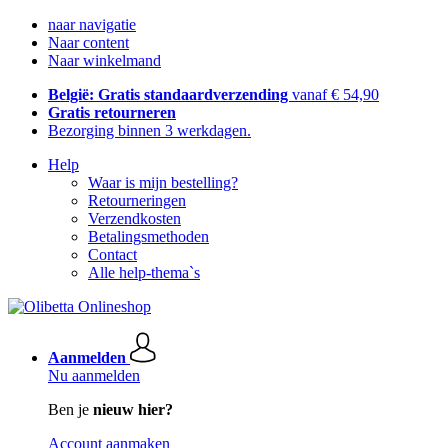
naar navigatie
Naar content
Naar winkelmand
België: Gratis standaardverzending
vanaf € 54,90
Gratis retourneren
Bezorging binnen 3 werkdagen.
Help
Waar is mijn bestelling?
Retourneringen
Verzendkosten
Betalingsmethoden
Contact
Alle help-thema`s
Aanmelden
Nu aanmelden
Ben je
nieuw hier?
Account aanmaken