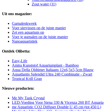
Zout water (31)
Uit ons magazine:
Garnalenkweek
Voer siervissen op de juiste manier
Zet een aquarium op
Voer je garnalen op de juiste manier
Nanoaquaristiek
Ontdek Olibetta:
Easy-Life
Amtra Kunststof Aquariumplant - Bamboo
Aqua Della Oldtimer Italiaans 12x6,5x5,5cm Blauw
Aquatlantis Splendid Ultra 240 Combinatie - Zwart
Tropical Krill Gran
Nieuwe producten:
Me My Tank Crystal
LED-Voeding Voor Siena 330 & Vicenza 260 BT Aquaria
me Aquaristic CO2 Diffuser Double U 45 cm (tot 450 L)