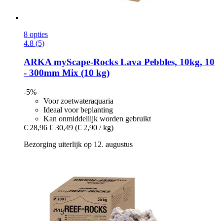
8 opties
4.8 (5)
ARKA
myScape-​Rocks Lava Pebbles, 10kg, 10
-​ 300mm Mix (10 kg)
-5%
Voor zoetwateraquaria
Ideaal voor beplanting
Kan onmiddellijk worden gebruikt
€ 28,96
€ 30,49
(€ 2,90 / kg)
Bezorging uiterlijk op 12. augustus