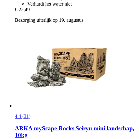
Verhardt het water niet
€ 22,49
Bezorging uiterlijk op 19. augustus
4.4 (31)
ARKA
myScape-​Rocks Seiryu mini landschap,
10kg