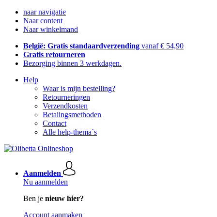
naar navigatie
Naar content
Naar winkelmand
België: Gratis standaardverzending
vanaf € 54,90
Gratis retourneren
Bezorging binnen 3 werkdagen.
Help
Waar is mijn bestelling?
Retourneringen
Verzendkosten
Betalingsmethoden
Contact
Alle help-thema`s
Aanmelden
Nu aanmelden
Ben je
nieuw hier?
Account aanmaken