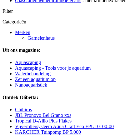
GlasGarten Mineral Junkie Pearls
- met kruidenextracten
Filter
Categorieën
Merken
Garnelenhaus
Uit ons magazine:
Aquascaping
Aquascaping - Tools voor je aquarium
Waterbehandeling
Zet een aquarium op
Nanoaquaristiek
Ontdek Olibetta:
Chihiros
JBL Pronovo Bel Grano xxs
Tropical D-Allio Plus Flakes
Vijverfiltersysteem Aqua Craft Eco FPU10100-00
KÄRCHER Tuinpomp BP 5.000