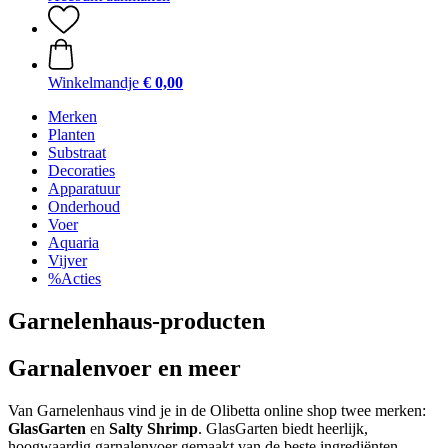
Winkelmandje
€ 0,00
Merken
Planten
Substraat
Decoraties
Apparatuur
Onderhoud
Voer
Aquaria
Vijver
%Acties
Garnelenhaus-producten
Garnalenvoer en meer
Van Garnelenhaus vind je in de Olibetta online shop twee merken:
GlasGarten
en
Salty Shrimp
. GlasGarten biedt heerlijk,
hoogwaardig garnalenvoer gemaakt van de beste ingrediënten.