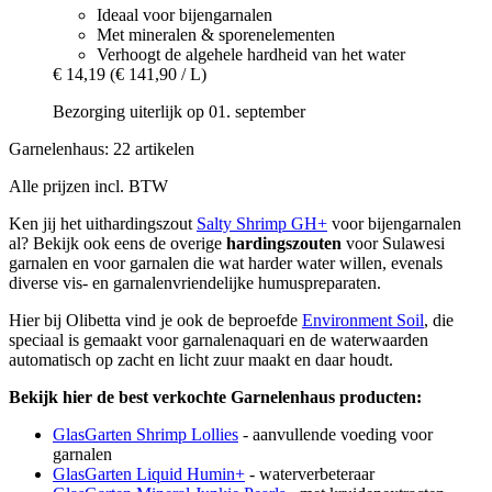
Ideaal voor bijengarnalen
Met mineralen & sporenelementen
Verhoogt de algehele hardheid van het water
€ 14,19
(€ 141,90 / L)
Bezorging uiterlijk op 01. september
Garnelenhaus: 22 artikelen
Alle prijzen incl. BTW
Ken jij het uithardingszout
Salty Shrimp GH+
voor bijengarnalen
al? Bekijk ook eens de overige
hardingszouten
voor Sulawesi
garnalen en voor garnalen die wat harder water willen, evenals
diverse vis- en garnalenvriendelijke humuspreparaten.
Hier bij Olibetta vind je ook de beproefde
Environment Soil
, die
speciaal is gemaakt voor garnalenaquari en de waterwaarden
automatisch op zacht en licht zuur maakt en daar houdt.
Bekijk hier de best verkochte Garnelenhaus producten:
GlasGarten Shrimp Lollies
- aanvullende voeding voor
garnalen
GlasGarten Liquid Humin+
- waterverbeteraar