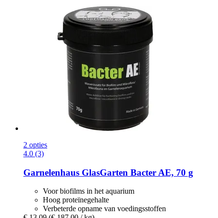
2 opties
4.0 (3)
Garnelenhaus
GlasGarten Bacter AE, 70 g
Voor biofilms in het aquarium
Hoog proteïnegehalte
Verbeterde opname van voedingsstoffen
€ 13,09
(€ 187,00 / kg)