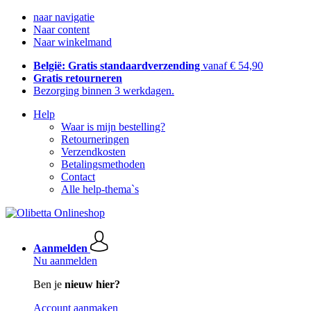
naar navigatie
Naar content
Naar winkelmand
België: Gratis standaardverzending
vanaf € 54,90
Gratis retourneren
Bezorging binnen 3 werkdagen.
Help
Waar is mijn bestelling?
Retourneringen
Verzendkosten
Betalingsmethoden
Contact
Alle help-thema`s
Aanmelden
Nu aanmelden
Ben je
nieuw hier?
Account aanmaken