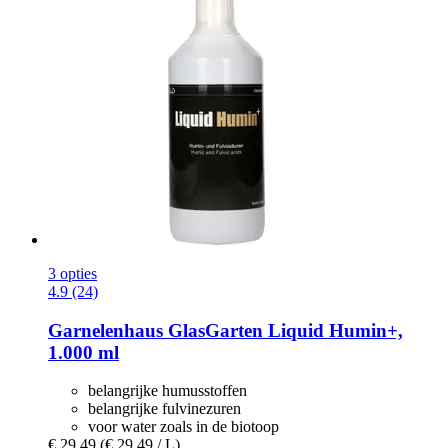
3 opties
4.9 (24)
Garnelenhaus
GlasGarten Liquid Humin+,
1.000 ml
belangrijke humusstoffen
belangrijke fulvinezuren
voor water zoals in de biotoop
€ 29,49
(€ 29,49 / L)