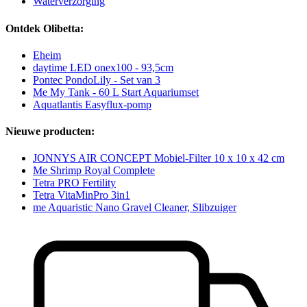
Waterverzorging
Ontdek Olibetta:
Eheim
daytime LED onex100 - 93,5cm
Pontec PondoLily - Set van 3
Me My Tank - 60 L Start Aquariumset
Aquatlantis Easyflux-pomp
Nieuwe producten:
JONNYS AIR CONCEPT Mobiel-Filter 10 x 10 x 42 cm
Me Shrimp Royal Complete
Tetra PRO Fertility
Tetra VitaMinPro 3in1
me Aquaristic Nano Gravel Cleaner, Slibzuiger