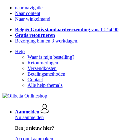
naar navigatie
Naar content
Naar winkelmand
België: Gratis standaardverzending
vanaf € 54,90
Gratis retourneren
Bezorging binnen 3 werkdagen.
Help
Waar is mijn bestelling?
Retourneringen
Verzendkosten
Betalingsmethoden
Contact
Alle help-thema`s
Aanmelden
Nu aanmelden
Ben je
nieuw hier?
Account aanmaken