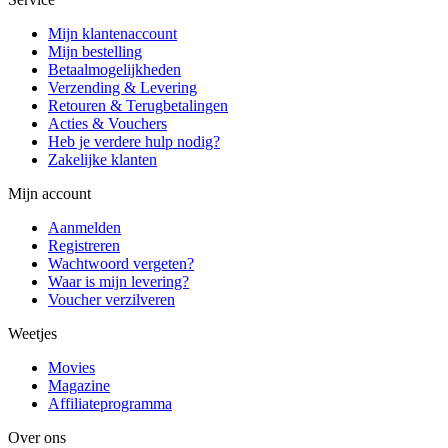
Mijn klantenaccount
Mijn bestelling
Betaalmogelijkheden
Verzending & Levering
Retouren & Terugbetalingen
Acties & Vouchers
Heb je verdere hulp nodig?
Zakelijke klanten
Mijn account
Aanmelden
Registreren
Wachtwoord vergeten?
Waar is mijn levering?
Voucher verzilveren
Weetjes
Movies
Magazine
Affiliateprogramma
Over ons