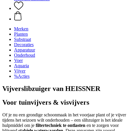
Merken
Planten
Substraat
Decoraties
Apparatuur
Onderhoud
Voer
Aquaria
Vijver
%Acties
Vijverslibzuiger van HEISSNER
Voor tuinvijvers & visvijvers
Of je nu een grondige schoonmaak in het voorjaar plant of je vijver
tijdens het seizoen wilt onderhouden – een slibzuiger is het ideale
hulpmiddel om je
filtertechniek te ontlasten
en te zorgen voor
blijvend
stabiele waterwaarden
. Deze apparaten zijn vooral