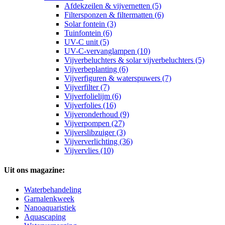
Afdekzeilen & vijvernetten (5)
Filtersponzen & filtermatten (6)
Solar fontein (3)
Tuinfontein (6)
UV-C unit (5)
UV-C-vervanglampen (10)
Vijverbeluchters & solar vijverbeluchters (5)
Vijverbeplanting (6)
Vijverfiguren & waterspuwers (7)
Vijverfilter (7)
Vijverfolielijm (6)
Vijverfolies (16)
Vijveronderhoud (9)
Vijverpompen (27)
Vijverslibzuiger (3)
Vijververlichting (36)
Vijvervlies (10)
Uit ons magazine:
Waterbehandeling
Garnalenkweek
Nanoaquaristiek
Aquascaping