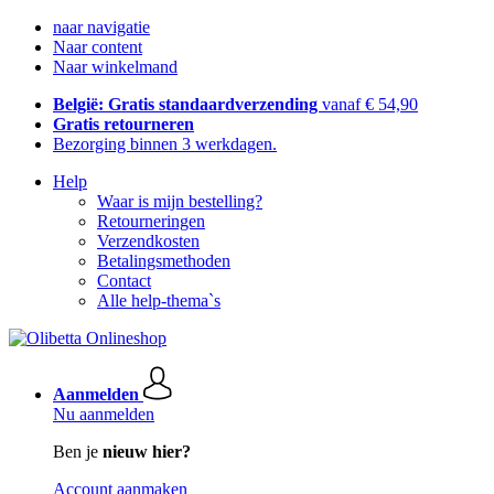
naar navigatie
Naar content
Naar winkelmand
België: Gratis standaardverzending
vanaf € 54,90
Gratis retourneren
Bezorging binnen 3 werkdagen.
Help
Waar is mijn bestelling?
Retourneringen
Verzendkosten
Betalingsmethoden
Contact
Alle help-thema`s
Aanmelden
Nu aanmelden
Ben je
nieuw hier?
Account aanmaken