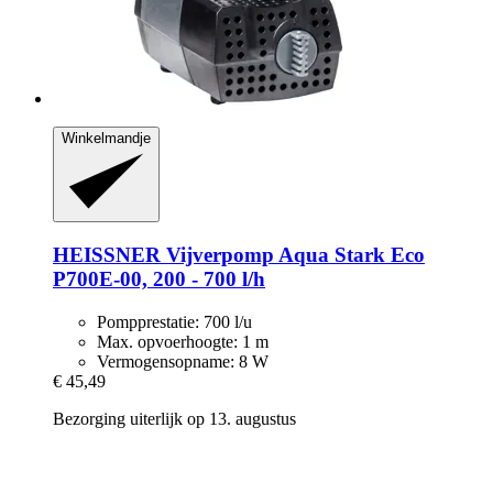
Winkelmandje
HEISSNER
Vijverpomp Aqua Stark Eco
P700E-​00, 200 -​ 700 l/h
Pompprestatie: 700 l/u
Max. opvoerhoogte: 1 m
Vermogensopname: 8 W
€ 45,49
Bezorging uiterlijk op 13. augustus