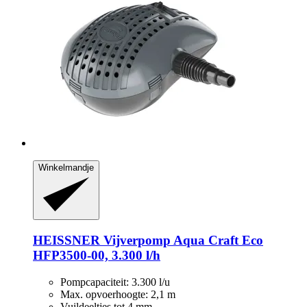
Winkelmandje
HEISSNER
Vijverpomp Aqua Craft Eco
HFP3500-​00, 3.300 l/h
Pompcapaciteit: 3.300 l/u
Max. opvoerhoogte: 2,1 m
Vuildeeltjes tot 4 mm