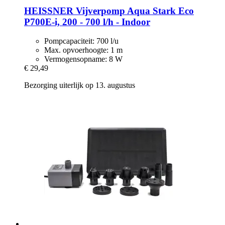
HEISSNER
Vijverpomp Aqua Stark Eco
P700E-​i, 200 -​ 700 l/h -​ Indoor
Pompcapaciteit: 700 l/u
Max. opvoerhoogte: 1 m
Vermogensopname: 8 W
€ 29,49
Bezorging uiterlijk op 13. augustus