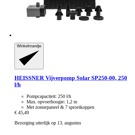
Winkelmandje
HEISSNER
Vijverpomp Solar SP250-​00, 250
l/h
Pompcapaciteit: 250 l/h
Max. opvoerhoogte: 1,2 m
Met zonnepaneel & 7 sproeikoppen
€ 45,49
Bezorging uiterlijk op 13. augustus