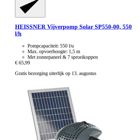
HEISSNER
Vijverpomp Solar SP550-​00, 550
l/h
Pompcapaciteit: 550 l/u
Max. opvoerhoogte: 1,5 m
Met zonnepaneel & 7 sproeikoppen
€ 65,99
Gratis bezorging uiterlijk op 13. augustus