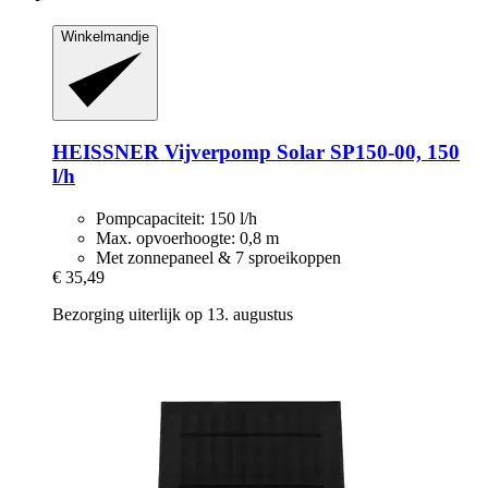
Winkelmandje
HEISSNER
Vijverpomp Solar SP150-​00, 150
l/h
Pompcapaciteit: 150 l/h
Max. opvoerhoogte: 0,8 m
Met zonnepaneel & 7 sproeikoppen
€ 35,49
Bezorging uiterlijk op 13. augustus