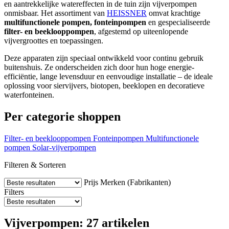
en aantrekkelijke watereffecten in de tuin zijn vijverpompen
onmisbaar. Het assortiment van
HEISSNER
omvat krachtige
multifunctionele pompen, fonteinpompen
en gespecialiseerde
filter- en beeklooppompen
, afgestemd op uiteenlopende
vijvergroottes en toepassingen.
Deze apparaten zijn speciaal ontwikkeld voor continu gebruik
buitenshuis. Ze onderscheiden zich door hun hoge energie-
efficiëntie, lange levensduur en eenvoudige installatie – de ideale
oplossing voor siervijvers, biotopen, beeklopen en decoratieve
waterfonteinen.
Per categorie shoppen
Filter- en beeklooppompen
Fonteinpompen
Multifunctionele
pompen
Solar-vijverpompen
Filteren & Sorteren
Prijs
Merken (Fabrikanten)
Filters
Vijverpompen: 27 artikelen