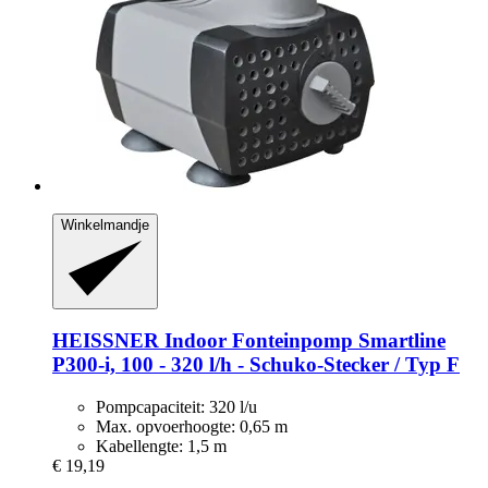
Winkelmandje
HEISSNER
Indoor Fonteinpomp Smartline
P300-​i, 100 -​ 320 l/h -​ Schuko-​Stecker / Typ F
Pompcapaciteit: 320 l/u
Max. opvoerhoogte: 0,65 m
Kabellengte: 1,5 m
€ 19,19