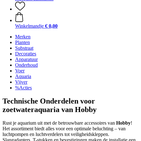
Winkelmandje
€ 0,00
Merken
Planten
Substraat
Decoraties
Apparatuur
Onderhoud
Voer
Aquaria
Vijver
%Acties
Technische Onderdelen voor
zoetwateraquaria van Hobby
Rust je aquarium uit met de betrouwbare accessoires van
Hobby
!
Het assortiment biedt alles voor een optimale beluchting – van
luchtpompen en luchtverdelers tot veiligheidskleppen.
Slangadapters, T-stukken en bevestigingen maken de installatie een