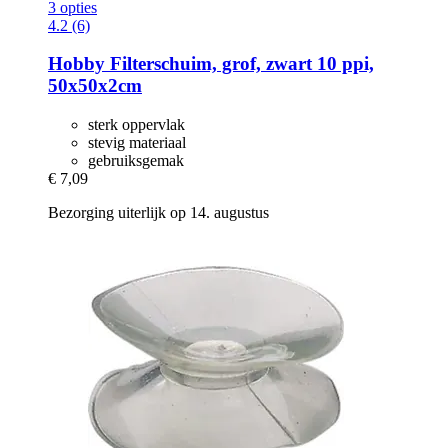
3 opties
4.2 (6)
Hobby
Filterschuim, grof, zwart 10 ppi,
50x50x2cm
sterk oppervlak
stevig materiaal
gebruiksgemak
€ 7,09
Bezorging uiterlijk op 14. augustus