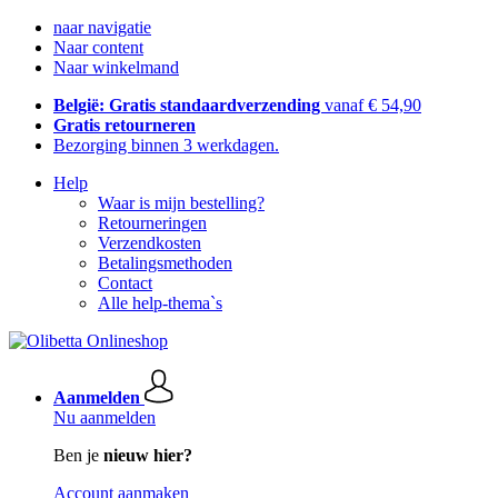
naar navigatie
Naar content
Naar winkelmand
België: Gratis standaardverzending
vanaf € 54,90
Gratis retourneren
Bezorging binnen 3 werkdagen.
Help
Waar is mijn bestelling?
Retourneringen
Verzendkosten
Betalingsmethoden
Contact
Alle help-thema`s
Aanmelden
Nu aanmelden
Ben je
nieuw hier?
Account aanmaken