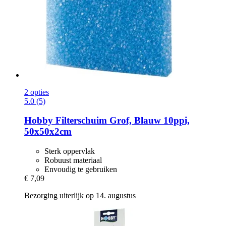
2 opties
5.0 (5)
Hobby
Filterschuim Grof, Blauw 10ppi,
50x50x2cm
Sterk oppervlak
Robuust materiaal
Envoudig te gebruiken
€ 7,09
Bezorging uiterlijk op 14. augustus