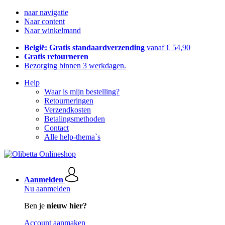
naar navigatie
Naar content
Naar winkelmand
België: Gratis standaardverzending
vanaf € 54,90
Gratis retourneren
Bezorging binnen 3 werkdagen.
Help
Waar is mijn bestelling?
Retourneringen
Verzendkosten
Betalingsmethoden
Contact
Alle help-thema`s
Aanmelden
Nu aanmelden
Ben je
nieuw hier?
Account aanmaken