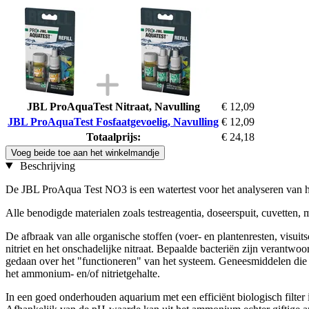
JBL ProAquaTest Nitraat, Navulling
€ 12,09
JBL ProAquaTest Fosfaatgevoelig, Navulling
€ 12,09
Totaalprijs:
€ 24,18
Voeg beide toe aan het winkelmandje
Beschrijving
De JBL ProAqua Test NO3 is een watertest voor het analyseren van het 
Alle benodigde materialen zoals testreagentia, doseerspuit, cuvetten,
De afbraak van alle organische stoffen (voer- en plantenresten, visui
nitriet en het onschadelijke nitraat. Bepaalde bacteriën zijn verantw
gedaan over het "functioneren" van het systeem. Geneesmiddelen die 
het ammonium- en/of nitrietgehalte.
In een goed onderhouden aquarium met een efficiënt biologisch filter 