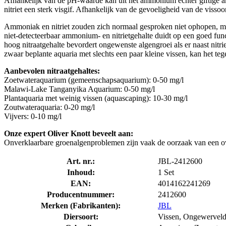
Afhankelijk van de pH-waarde kan uit het ammonium echter giftige
nitriet een sterk visgif. Afhankelijk van de gevoeligheid van de visso
Ammoniak en nitriet zouden zich normaal gesproken niet ophopen, maar 
niet-detecteerbaar ammonium- en nitrietgehalte duidt op een goed func
hoog nitraatgehalte bevordert ongewenste algengroei als er naast nitri
zwaar beplante aquaria met slechts een paar kleine vissen, kan het te
Aanbevolen nitraatgehaltes:
Zoetwateraquarium (gemeenschapsaquarium): 0-50 mg/l
Malawi-Lake Tanganyika Aquarium: 0-50 mg/l
Plantaquaria met weinig vissen (aquascaping): 10-30 mg/l
Zoutwateraquaria: 0-20 mg/l
Vijvers: 0-10 mg/l
Onze expert Oliver Knott beveelt aan:
Onverklaarbare groenalgenproblemen zijn vaak de oorzaak van een ove
Art. nr.:
JBL-2412600
Inhoud:
1 Set
EAN:
4014162241269
Producentnummer:
2412600
Merken (Fabrikanten):
JBL
Diersoort:
Vissen, Ongewerveld