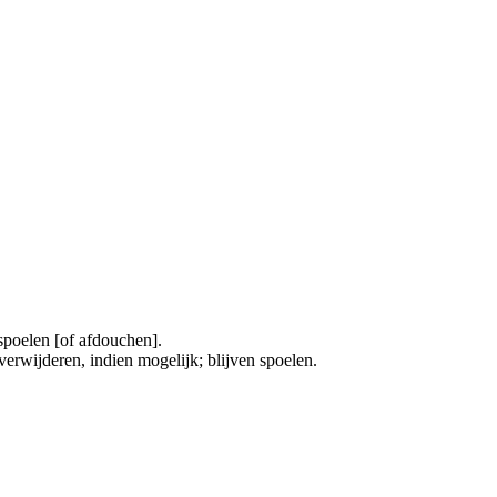
poelen [of afdouchen].
ijderen, indien mogelijk; blijven spoelen.