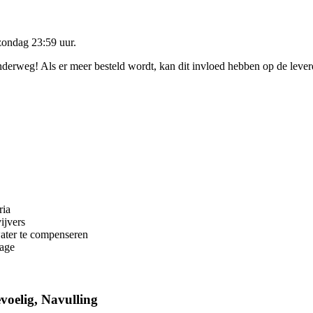
zondag 23:59 uur
.
onderweg! Als er meer besteld wordt, kan dit invloed hebben op de leve
ria
ijvers
ater te compenseren
page
oelig, Navulling