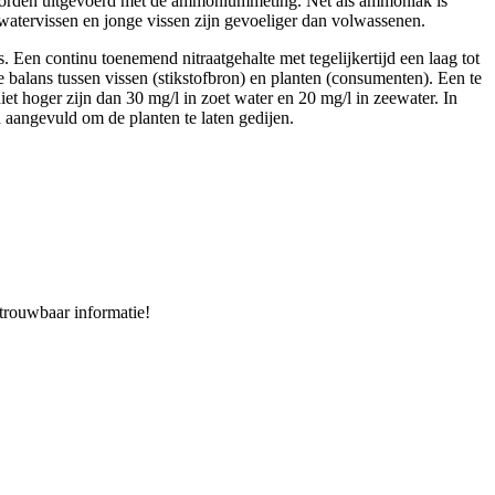
worden uitgevoerd met de ammoniummeting. Net als ammoniak is
eewatervissen en jonge vissen zijn gevoeliger dan volwassenen.
 Een continu toenemend nitraatgehalte met tegelijkertijd een laag tot
 balans tussen vissen (stikstofbron) en planten (consumenten). Een te
iet hoger zijn dan 30 mg/l in zoet water en 20 mg/l in zeewater. In
 aangevuld om de planten te laten gedijen.
trouwbaar informatie!