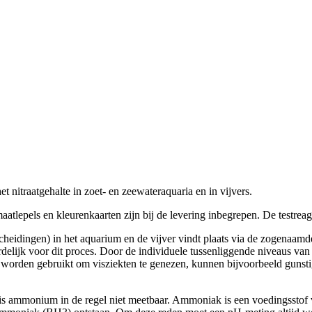
nitraatgehalte in zoet- en zeewateraquaria en in vijvers.
 maatlepels en kleurenkaarten zijn bij de levering inbegrepen. De testre
tscheidingen) in het aquarium en de vijver vindt plaats via de zogenaa
oordelijk voor dit proces. Door de individuele tussenliggende niveaus v
worden gebruikt om visziekten te genezen, kunnen bijvoorbeeld gunstig
is ammonium in de regel niet meetbaar. Ammoniak is een voedingsstof voo