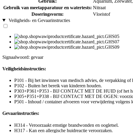
Gebruik:
Aquarium, Zeewater, 
Gebruik van meetapparatuur en watertests:
Nitraat
Doseringsvorm:
Vloeistof
Veiligheids- en Gevaarinstructies
Signaalwoord: gevaar
Veiligheidsinstructies:
P101 - Bij het inwinnen van medisch advies, de verpakking of h
P102 - Buiten het bereik van kinderen houden.
P303+P361+P353 - BIJ CONTACT MET DE HUID (of het haar): v
P305+P351+P338 - BIJ CONTACT MET DE OGEN: voorzichtig afs
P501 - Inhoud / container afvoeren voor verwijdering volgens lo
Gevaarinstructies:
H314 - Veroorzaakt ernstige brandwonden en oogletsel.
H317 - Kan een allergische huidreactie veroorzaken.