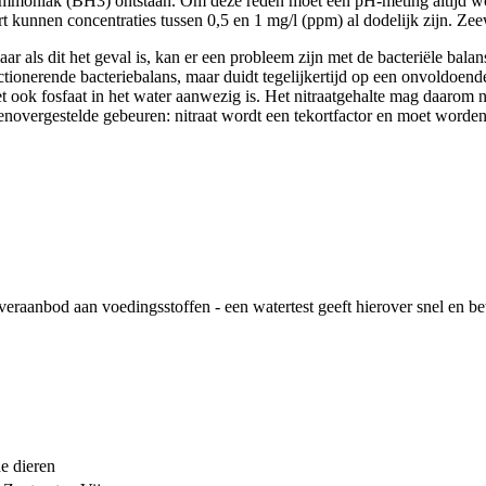
 ammoniak (BH3) ontstaan. Om deze reden moet een pH-meting altijd 
ort kunnen concentraties tussen 0,5 en 1 mg/l (ppm) al dodelijk zijn. Z
als dit het geval is, kan er een probleem zijn met de bacteriële balans.
tionerende bacteriebalans, maar duidt tegelijkertijd op een onvoldoende
et ook fosfaat in het water aanwezig is. Het nitraatgehalte mag daarom n
genovergestelde gebeuren: nitraat wordt een tekortfactor en moet worden
raanbod aan voedingsstoffen - een watertest geeft hierover snel en be
e dieren