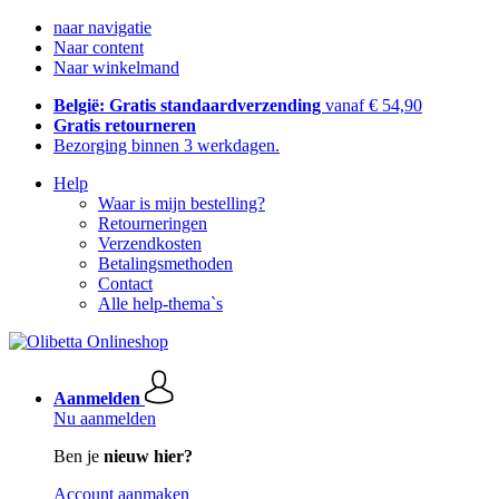
naar navigatie
Naar content
Naar winkelmand
België: Gratis standaardverzending
vanaf € 54,90
Gratis retourneren
Bezorging binnen 3 werkdagen.
Help
Waar is mijn bestelling?
Retourneringen
Verzendkosten
Betalingsmethoden
Contact
Alle help-thema`s
Aanmelden
Nu aanmelden
Ben je
nieuw hier?
Account aanmaken