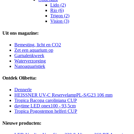
Lido (2)
Rio (6)
Trigon (2)
Vision (3)
Uit ons magazine:
Bemesting, licht en CO2
Zet een aquarium op
Garnalenkweek
Waterverzorging
Nanoaquaristiek
Ontdek Olibetta:
Dennerle
HEISSNER UV-C ReservelampPL-S/G23 106 mm
Tropica Bacopa caroliniana CUP
daytime LED onex100 - 93,5cm
Tropica Pogostemon helferi CUP
Nieuwe producten: