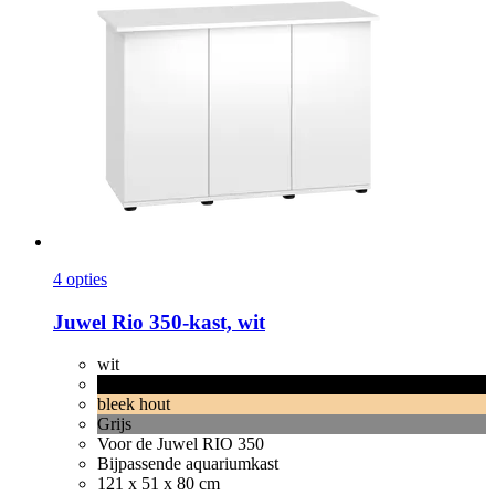
4 opties
Juwel
Rio 350-​kast, wit
wit
zwart
bleek hout
Grijs
Voor de Juwel RIO 350
Bijpassende aquariumkast
121 x 51 x 80 cm