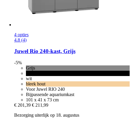
4 opties
4.8 (4)
Juwel
Rio 240-​kast, Grijs
-5%
Grijs
zwart
wit
bleek hout
Voor Juwel RIO 240
Bijpassende aquariumkast
101 x 41 x 73 cm
€ 201,39
€ 211,99
Bezorging uiterlijk op 18. augustus