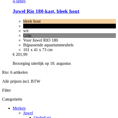
4 opties
Juwel
Rio 180-​kast, bleek hout
bleek hout
zwart
wit
Grijs
Voor Juwel RIO 180
Bijpassende aquariummeubels
101 x 41 x 73 cm
€ 201,99
Bezorging uiterlijk op 18. augustus
Rio: 6 artikelen
Alle prijzen incl. BTW
Filter
Categorieën
Merken
Juwel
Onderkast