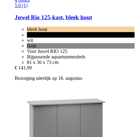
5.0 (1)
Juwel
Rio 125-​kast, bleek hout
bleek hout
zwart
wit
Grijs
Voor Juwel RIO 125
Bijpassende aquariummeubels
81 x 36 x 73 cm
€ 141,99
Bezorging uiterlijk op 18. augustus