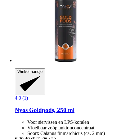
Winkelmandje
4.0 (1)
Nyos
Goldpods, 250 ml
Voor siervissen en LPS-koralen
Vloeibaar zoöplanktonconcentraat
Soort: Calanus finmarchicus (ca. 2 mm)
€ 20,49
(€ 81,96 / L)