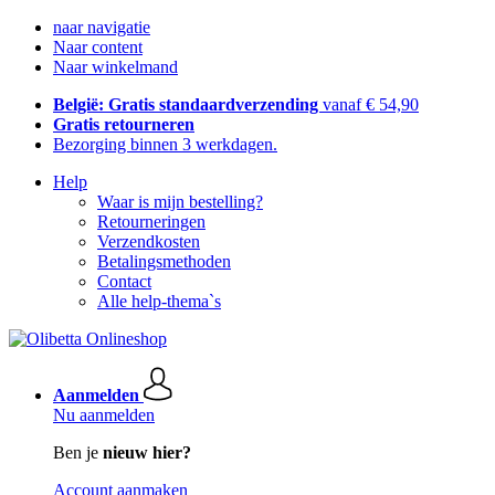
naar navigatie
Naar content
Naar winkelmand
België: Gratis standaardverzending
vanaf € 54,90
Gratis retourneren
Bezorging binnen 3 werkdagen.
Help
Waar is mijn bestelling?
Retourneringen
Verzendkosten
Betalingsmethoden
Contact
Alle help-thema`s
Aanmelden
Nu aanmelden
Ben je
nieuw hier?
Account aanmaken