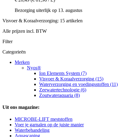
Bezorging uiterlijk op 13. augustus
Visvoer & Koraalverzorging: 15 artikelen
Alle prijzen incl. BTW
Filter
Categorieën
Merken
Nyos®
Ion Elements System (7)
Visvoer & Koraalverzorging (15)
Waterverzorging en voedingsstoffen (11)
Zeewatertechnologie (6)
Zoutwateraquaria (8)
Uit ons magazine:
MICROBE-LIFT meststoffen
Voer je garnalen op de juiste manier
Waterbehandeling
Aquascaping