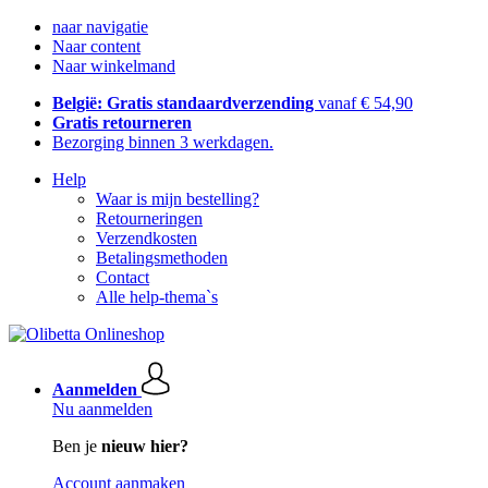
naar navigatie
Naar content
Naar winkelmand
België: Gratis standaardverzending
vanaf € 54,90
Gratis retourneren
Bezorging binnen 3 werkdagen.
Help
Waar is mijn bestelling?
Retourneringen
Verzendkosten
Betalingsmethoden
Contact
Alle help-thema`s
Aanmelden
Nu aanmelden
Ben je
nieuw hier?
Account aanmaken