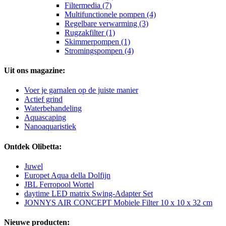
Filtermedia (7)
Multifunctionele pompen (4)
Regelbare verwarming (3)
Rugzakfilter (1)
Skimmerpompen (1)
Stromingspompen (4)
Uit ons magazine:
Voer je garnalen op de juiste manier
Actief grind
Waterbehandeling
Aquascaping
Nanoaquaristiek
Ontdek Olibetta:
Juwel
Europet Aqua della Dolfijn
JBL Ferropool Wortel
daytime LED matrix Swing-Adapter Set
JONNYS AIR CONCEPT Mobiele Filter 10 x 10 x 32 cm
Nieuwe producten: