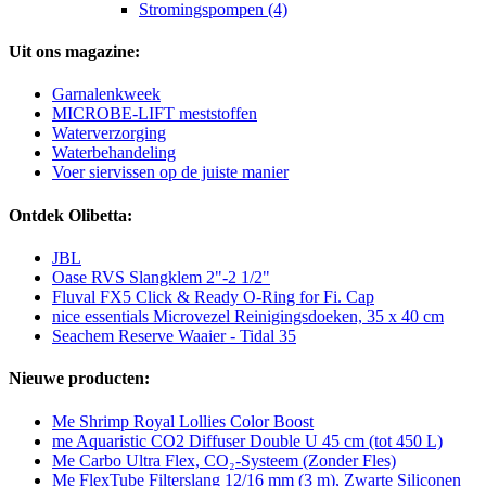
Stromingspompen (4)
Uit ons magazine:
Garnalenkweek
MICROBE-LIFT meststoffen
Waterverzorging
Waterbehandeling
Voer siervissen op de juiste manier
Ontdek Olibetta:
JBL
Oase RVS Slangklem 2"-2 1/2"
Fluval FX5 Click & Ready O-Ring for Fi. Cap
nice essentials Microvezel Reinigingsdoeken, 35 x 40 cm
Seachem Reserve Waaier - Tidal 35
Nieuwe producten:
Me Shrimp Royal Lollies Color Boost
me Aquaristic CO2 Diffuser Double U 45 cm (tot 450 L)
Me Carbo Ultra Flex, CO₂-Systeem (Zonder Fles)
Me FlexTube Filterslang 12/16 mm (3 m), Zwarte Siliconen