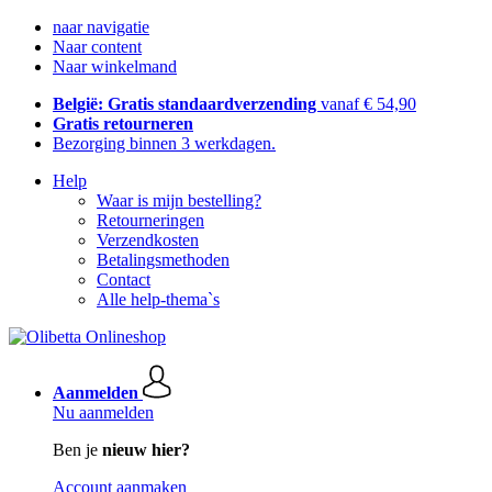
naar navigatie
Naar content
Naar winkelmand
België: Gratis standaardverzending
vanaf € 54,90
Gratis retourneren
Bezorging binnen 3 werkdagen.
Help
Waar is mijn bestelling?
Retourneringen
Verzendkosten
Betalingsmethoden
Contact
Alle help-thema`s
Aanmelden
Nu aanmelden
Ben je
nieuw hier?
Account aanmaken