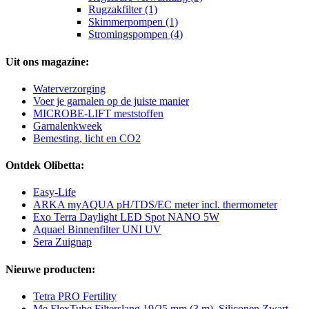
Rugzakfilter (1)
Skimmerpompen (1)
Stromingspompen (4)
Uit ons magazine:
Waterverzorging
Voer je garnalen op de juiste manier
MICROBE-LIFT meststoffen
Garnalenkweek
Bemesting, licht en CO2
Ontdek Olibetta:
Easy-Life
ARKA myAQUA pH/TDS/EC meter incl. thermometer
Exo Terra Daylight LED Spot NANO 5W
Aquael Binnenfilter UNI UV
Sera Zuignap
Nieuwe producten:
Tetra PRO Fertility
Me FlexTube Filterslang 19/25 mm (3 m), Siliconen Zwart