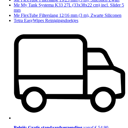
Me My Tank Systema K33 27L (33x38x22 cm) incl. Slider 5
mm
Me FlexTube Filterslang 12/16 mm (3 m), Zwarte Siliconen
Tetra EasyWipes Reinigingsdoekjes
België: Gratis standaardverzending
vanaf € 54,90