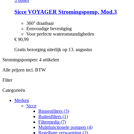
3 opties
Sicce
VOYAGER Stromingspomp, Mod.3
360° draaibaar
Eenvoudige bevestiging
Voor perfecte wateromstandigheden
€ 90,99
Gratis bezorging uiterlijk op 13. augustus
Stromingspompen: 4 artikelen
Alle prijzen incl. BTW
Filter
Categorieën
Merken
Sicce
Binnenfilters (3)
Buitenfilters (1)
Filtermedia (7)
Multifunctionele pompen (4)
Regelbare verwarming (3)