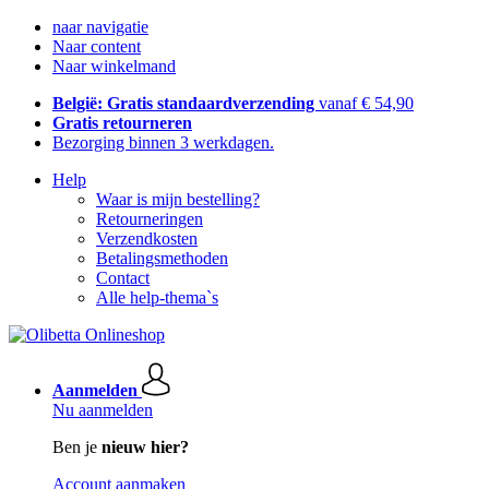
naar navigatie
Naar content
Naar winkelmand
België: Gratis standaardverzending
vanaf € 54,90
Gratis retourneren
Bezorging binnen 3 werkdagen.
Help
Waar is mijn bestelling?
Retourneringen
Verzendkosten
Betalingsmethoden
Contact
Alle help-thema`s
Aanmelden
Nu aanmelden
Ben je
nieuw hier?
Account aanmaken