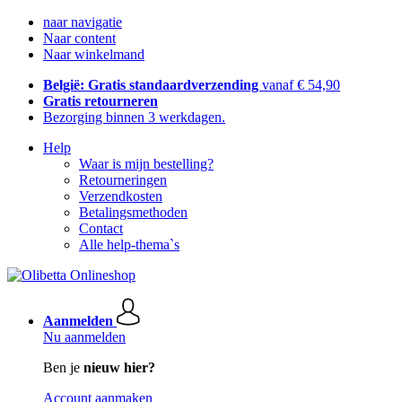
naar navigatie
Naar content
Naar winkelmand
België: Gratis standaardverzending
vanaf € 54,90
Gratis retourneren
Bezorging binnen 3 werkdagen.
Help
Waar is mijn bestelling?
Retourneringen
Verzendkosten
Betalingsmethoden
Contact
Alle help-thema`s
Aanmelden
Nu aanmelden
Ben je
nieuw hier?
Account aanmaken