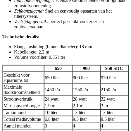
Individuele regeling:
instelbare stroomsnelheid voor optimale
zuurstofvoorziening.
Zelfaanzuigend:
Snel en eenvoudig opstarten van het
filtersysteem.
Veelzijdig gebruik:
perfect geschikt voor zoet- en
zoutwateraquaria.
Technische details:
Slangaansluiting (binnendiameter): 18 mm
Kabellengte: 2,2 m
Volume voorfilter: 0,55 liter
650
900
950 SDC
Geschikt voor
650 liter
900 liter
950 liter
aquariums tot
Maximale
1450 l/u
1550 l/u
2150 l/u
doorstroomsnelheid
Stroomverbruik
24 watt
28 watt
32 watt
Max. opvoerhoogte
1,9 m
2,1 m
3 m
Tankinhoud
10 liter
13 liter
13 liter
Totaal mediavolume
6,8 liter
9,5 liter
9,5 liter
Aantal manden
3
4
4