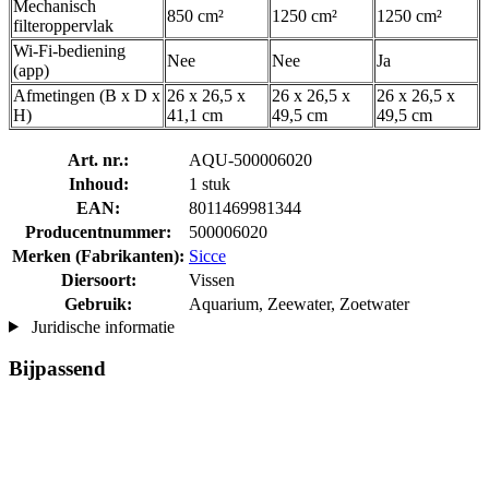
Mechanisch
850 cm²
1250 cm²
1250 cm²
filteroppervlak
Wi-Fi-bediening
Nee
Nee
Ja
(app)
Afmetingen (B x D x
26 x 26,5 x
26 x 26,5 x
26 x 26,5 x
H)
41,1 cm
49,5 cm
49,5 cm
Art. nr.:
AQU-500006020
Inhoud:
1 stuk
EAN:
8011469981344
Producentnummer:
500006020
Merken (Fabrikanten):
Sicce
Diersoort:
Vissen
Gebruik:
Aquarium, Zeewater, Zoetwater
Juridische informatie
Bijpassend