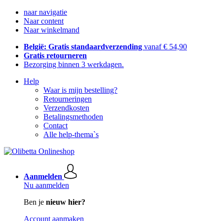
naar navigatie
Naar content
Naar winkelmand
België: Gratis standaardverzending
vanaf € 54,90
Gratis retourneren
Bezorging binnen 3 werkdagen.
Help
Waar is mijn bestelling?
Retourneringen
Verzendkosten
Betalingsmethoden
Contact
Alle help-thema`s
Aanmelden
Nu aanmelden
Ben je
nieuw hier?
Account aanmaken