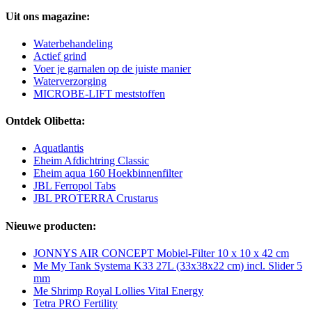
Uit ons magazine:
Waterbehandeling
Actief grind
Voer je garnalen op de juiste manier
Waterverzorging
MICROBE-LIFT meststoffen
Ontdek Olibetta:
Aquatlantis
Eheim Afdichtring Classic
Eheim aqua 160 Hoekbinnenfilter
JBL Ferropol Tabs
JBL PROTERRA Crustarus
Nieuwe producten:
JONNYS AIR CONCEPT Mobiel-Filter 10 x 10 x 42 cm
Me My Tank Systema K33 27L (33x38x22 cm) incl. Slider 5
mm
Me Shrimp Royal Lollies Vital Energy
Tetra PRO Fertility