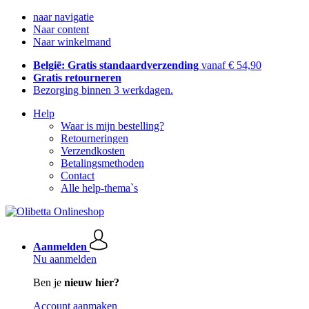
naar navigatie
Naar content
Naar winkelmand
België: Gratis standaardverzending
vanaf € 54,90
Gratis retourneren
Bezorging binnen 3 werkdagen.
Help
Waar is mijn bestelling?
Retourneringen
Verzendkosten
Betalingsmethoden
Contact
Alle help-thema`s
Aanmelden
Nu aanmelden
Ben je
nieuw hier?
Account aanmaken