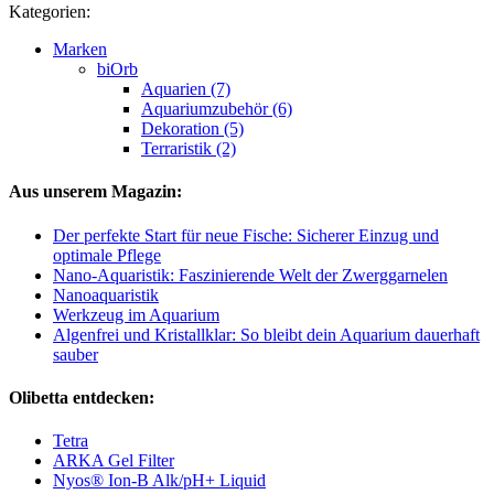
Kategorien:
Marken
biOrb
Aquarien (7)
Aquariumzubehör (6)
Dekoration (5)
Terraristik (2)
Aus unserem Magazin:
Der perfekte Start für neue Fische: Sicherer Einzug und
optimale Pflege
Nano-Aquaristik: Faszinierende Welt der Zwerggarnelen
Nanoaquaristik
Werkzeug im Aquarium
Algenfrei und Kristallklar: So bleibt dein Aquarium dauerhaft
sauber
Olibetta entdecken:
Tetra
ARKA Gel Filter
Nyos® Ion-B Alk/pH+ Liquid