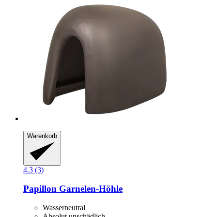
Warenkorb
4.3 (3)
Papillon
Garnelen-​Höhle
Wasserneutral
Absolut unschädlich