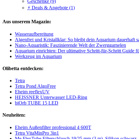
Geschenke (9)
⚡ Deals & Angebote (1)
Aus unserem Magazin:
Wasseraufbereitung
Algenfrei und Kristallklar: So bleibt dein Aquarium dauerhaft 
Nano-Aquaristik: Faszinierende Welt der Zwerggarnelen
Aquarium einrichten: Der ultimative Schritt-für-Schritt Guide 
Werkzeug im Aquarium
Olibetta entdecken:
Tetra
Tetra Pond AlgoFree
Eheim reeflexUV
HEISSNER Unterwasser LED-Ring
biOrb TUBE 15 LED
Neuheiten:
Eheim Außenfilter professional 4 600T
Tetra VitaMinPro 3in1
Me FlexTube Filterschlauch 19/25 mm (3 m), Silikon schwarz