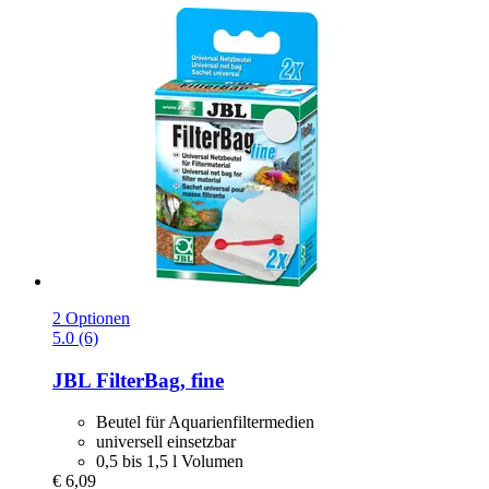
2 Optionen
5.0 (6)
JBL
FilterBag, fine
Beutel für Aquarienfiltermedien
universell einsetzbar
0,5 bis 1,5 l Volumen
€ 6,09