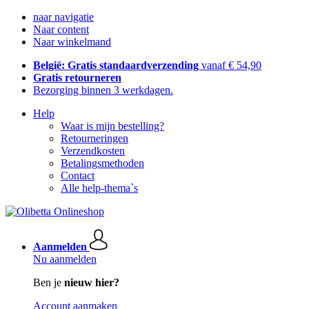
naar navigatie
Naar content
Naar winkelmand
België: Gratis standaardverzending
vanaf € 54,90
Gratis retourneren
Bezorging binnen 3 werkdagen.
Help
Waar is mijn bestelling?
Retourneringen
Verzendkosten
Betalingsmethoden
Contact
Alle help-thema`s
Aanmelden
Nu aanmelden
Ben je
nieuw hier?
Account aanmaken