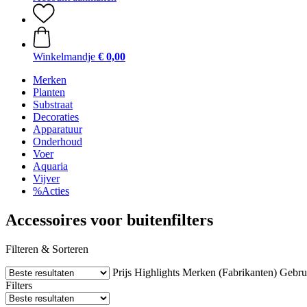
Winkelmandje
€ 0,00
Merken
Planten
Substraat
Decoraties
Apparatuur
Onderhoud
Voer
Aquaria
Vijver
%Acties
Accessoires voor buitenfilters
Filteren & Sorteren
Prijs
Highlights
Merken (Fabrikanten)
Gebru
Filters