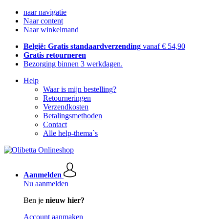
naar navigatie
Naar content
Naar winkelmand
België: Gratis standaardverzending
vanaf € 54,90
Gratis retourneren
Bezorging binnen 3 werkdagen.
Help
Waar is mijn bestelling?
Retourneringen
Verzendkosten
Betalingsmethoden
Contact
Alle help-thema`s
Aanmelden
Nu aanmelden
Ben je
nieuw hier?
Account aanmaken