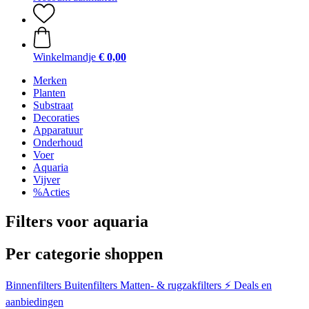
Winkelmandje
€ 0,00
Merken
Planten
Substraat
Decoraties
Apparatuur
Onderhoud
Voer
Aquaria
Vijver
%Acties
Filters voor aquaria
Per categorie shoppen
Binnenfilters
Buitenfilters
Matten- & rugzakfilters
⚡ Deals en
aanbiedingen