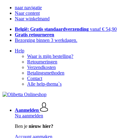
naar navigatie
Naar content
Naar winkelmand
België: Gratis standaardverzending
vanaf € 54,90
Gratis retourneren
Bezorging binnen 3 werkdagen.
Help
Waar is mijn bestelling?
Retourneringen
Verzendkosten
Betalingsmethoden
Contact
Alle help-thema`s
Aanmelden
Nu aanmelden
Ben je
nieuw hier?
Account aanmaken