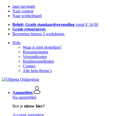
naar navigatie
Naar content
Naar winkelmand
België: Gratis standaardverzending
vanaf € 54,90
Gratis retourneren
Bezorging binnen 3 werkdagen.
Help
Waar is mijn bestelling?
Retourneringen
Verzendkosten
Betalingsmethoden
Contact
Alle help-thema`s
Aanmelden
Nu aanmelden
Ben je
nieuw hier?
Account aanmaken