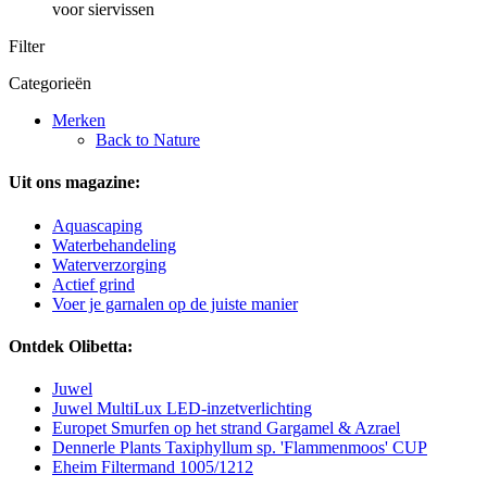
voor siervissen
Filter
Categorieën
Merken
Back to Nature
Uit ons magazine:
Aquascaping
Waterbehandeling
Waterverzorging
Actief grind
Voer je garnalen op de juiste manier
Ontdek Olibetta:
Juwel
Juwel MultiLux LED-inzetverlichting
Europet Smurfen op het strand Gargamel & Azrael
Dennerle Plants Taxiphyllum sp. 'Flammenmoos' CUP
Eheim Filtermand 1005/1212