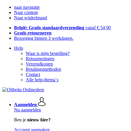
naar navigatie
Naar content
Naar winkelmand
België: Gratis standaardverzending
vanaf € 54,90
Gratis retourneren
Bezorging binnen 3 werkdagen.
Help
Waar is mijn bestelling?
Retourneringen
Verzendkosten
Betalingsmethoden
Contact
Alle help-thema`s
Aanmelden
Nu aanmelden
Ben je
nieuw hier?
Account aanmaken