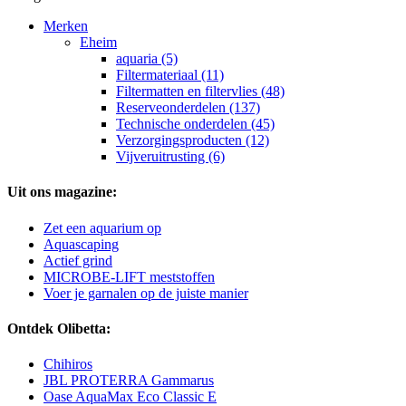
Merken
Eheim
aquaria (5)
Filtermateriaal (11)
Filtermatten en filtervlies (48)
Reserveonderdelen (137)
Technische onderdelen (45)
Verzorgingsproducten (12)
Vijveruitrusting (6)
Uit ons magazine:
Zet een aquarium op
Aquascaping
Actief grind
MICROBE-LIFT meststoffen
Voer je garnalen op de juiste manier
Ontdek Olibetta:
Chihiros
JBL PROTERRA Gammarus
Oase AquaMax Eco Classic E