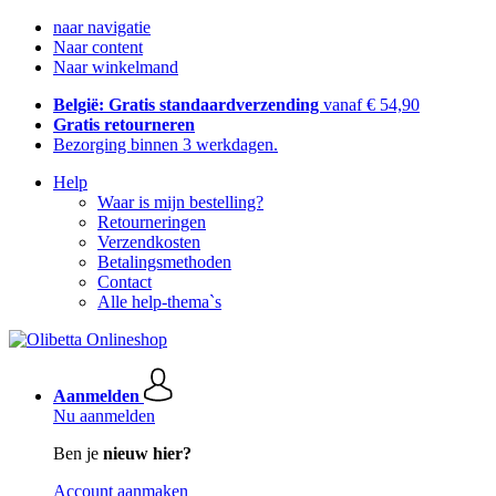
naar navigatie
Naar content
Naar winkelmand
België: Gratis standaardverzending
vanaf € 54,90
Gratis retourneren
Bezorging binnen 3 werkdagen.
Help
Waar is mijn bestelling?
Retourneringen
Verzendkosten
Betalingsmethoden
Contact
Alle help-thema`s
Aanmelden
Nu aanmelden
Ben je
nieuw hier?
Account aanmaken