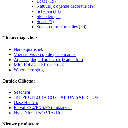
Leger (19)
Natuurlijk ogende decoratie (19)
Schepen (13)
Skeletten (11)
Space (5)
Steen- en rotsformaties (30)
Uit ons magazine:
Nanoaquaristiek
Voer siervissen op de juiste manier
Aquascaping - Tools voor je aquarium
MICROBE-LIFT meststoffen
Waterverzorging
Ontdek Olibetta:
Seachem
JBL PROFLORA CO2 TAIFUN SAFESTOP
Oase HeatUp
Fluval FX4/FX5/FX6 inlaatzeef
Nyos Nitraat NO3 Testkit
Nieuwe producten: