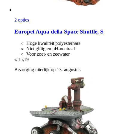
2 opties
Europet
Aqua della Space Shuttle, S
Hoge kwaliteit polyesterhars
Niet giftig en pH-neutraal
Voor zoet- en zeewater
€ 15,19
Bezorging uiterlijk op 13. augustus