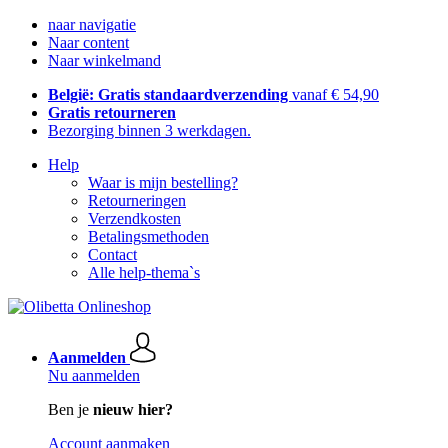
naar navigatie
Naar content
Naar winkelmand
België: Gratis standaardverzending
vanaf € 54,90
Gratis retourneren
Bezorging binnen 3 werkdagen.
Help
Waar is mijn bestelling?
Retourneringen
Verzendkosten
Betalingsmethoden
Contact
Alle help-thema`s
Aanmelden
Nu aanmelden
Ben je
nieuw hier?
Account aanmaken