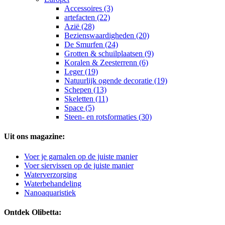
Accessoires (3)
artefacten (22)
Azië (28)
Bezienswaardigheden (20)
De Smurfen (24)
Grotten & schuilplaatsen (9)
Koralen & Zeesterrenn (6)
Leger (19)
Natuurlijk ogende decoratie (19)
Schepen (13)
Skeletten (11)
Space (5)
Steen- en rotsformaties (30)
Uit ons magazine:
Voer je garnalen op de juiste manier
Voer siervissen op de juiste manier
Waterverzorging
Waterbehandeling
Nanoaquaristiek
Ontdek Olibetta: