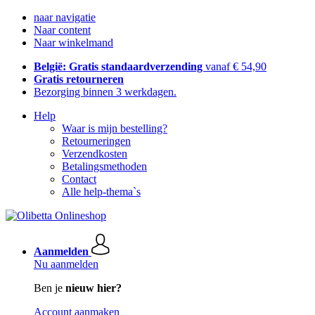
naar navigatie
Naar content
Naar winkelmand
België: Gratis standaardverzending
vanaf € 54,90
Gratis retourneren
Bezorging binnen 3 werkdagen.
Help
Waar is mijn bestelling?
Retourneringen
Verzendkosten
Betalingsmethoden
Contact
Alle help-thema`s
Aanmelden
Nu aanmelden
Ben je
nieuw hier?
Account aanmaken