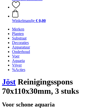
Winkelmandje
€ 0,00
Merken
Planten
Substraat
Decoraties
Apparatuur
Onderhoud
Voer
Aquaria
Vijver
%Acties
Jöst
Reinigingsspons
70x110x30mm, 3 stuks
Voor schone aquaria