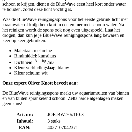
schoon te krijgen, dient u de BlueWave eerst heel kort onder water
te houden, zodat deze licht vochtig is.
Was de BlueWave-reinigingsspons voor het eerste gebruik licht met
kraanwater of knijp hem kort in een emmer met schoon water. Na
het reinigen wordt de spons ook nog even uitgespoeld. Laat het
drogen, dan kun je je BlueWave-reinigingsspons lang bewaren en
keer op keer gebruiken.
Materiaal: melamine
Bindmiddel: kunsthars
8-11kg
Dichtheid:
/m3
Kleur verbindingslaag: blauw
Kleur schuim: wit
Onze expert Oliver Knott beveelt aan:
De BlueWave reinigingsspons maakt uw aquariumruiten van binnen
en van buiten sprankelend schoon. Zelfs harde algenlagen maken
geen kans!
Art. nr.:
JOE-BW-70x110-3
Inhoud:
3 stuks
EAN:
4027107042371