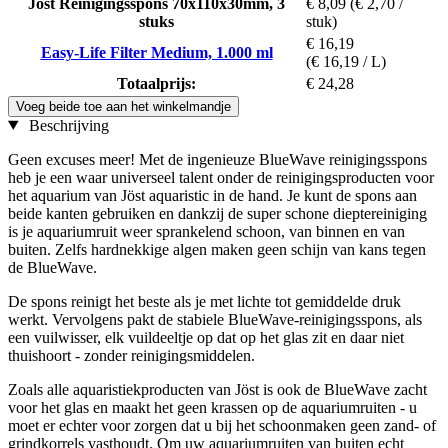
Jöst Reinigingsspons 70x110x30mm, 3
€ 8,09
(€ 2,70 /
stuks
stuk)
€ 16,19
Easy-Life Filter Medium, 1.000 ml
(€ 16,19 / L)
Totaalprijs:
€ 24,28
Voeg beide toe aan het winkelmandje
Beschrijving
Geen excuses meer! Met de ingenieuze BlueWave reinigingsspons
heb je een waar universeel talent onder de reinigingsproducten voor
het aquarium van Jöst aquaristic in de hand. Je kunt de spons aan
beide kanten gebruiken en dankzij de super schone dieptereiniging
is je aquariumruit weer sprankelend schoon, van binnen en van
buiten. Zelfs hardnekkige algen maken geen schijn van kans tegen
de BlueWave.
De spons reinigt het beste als je met lichte tot gemiddelde druk
werkt. Vervolgens pakt de stabiele BlueWave-reinigingsspons, als
een vuilwisser, elk vuildeeltje op dat op het glas zit en daar niet
thuishoort - zonder reinigingsmiddelen.
Zoals alle aquaristiekproducten van Jöst is ook de BlueWave zacht
voor het glas en maakt het geen krassen op de aquariumruiten - u
moet er echter voor zorgen dat u bij het schoonmaken geen zand- of
grindkorrels vasthoudt. Om uw aquariumruiten van buiten echt