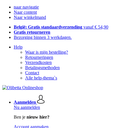
naar navigatie
Naar content
Naar winkelmand
België: Gratis standaardverzending
vanaf € 54,90
Gratis retourneren
Bezorging binnen 3 werkdagen.
Help
Waar is mijn bestelling?
Retourneringen
Verzendkosten
Betalingsmethoden
Contact
Alle help-thema`s
Aanmelden
Nu aanmelden
Ben je
nieuw hier?
Account aanmaken