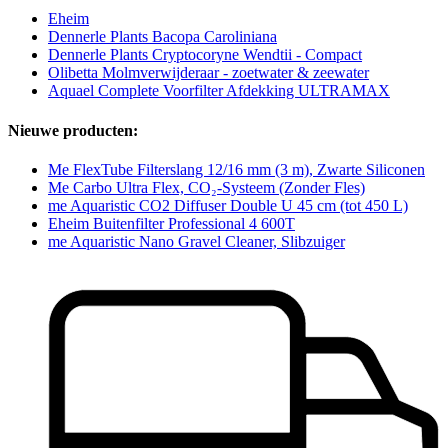
Eheim
Dennerle Plants Bacopa Caroliniana
Dennerle Plants Cryptocoryne Wendtii - Compact
Olibetta Molmverwijderaar - zoetwater & zeewater
Aquael Complete Voorfilter Afdekking ULTRAMAX
Nieuwe producten:
Me FlexTube Filterslang 12/16 mm (3 m), Zwarte Siliconen
Me Carbo Ultra Flex, CO₂-Systeem (Zonder Fles)
me Aquaristic CO2 Diffuser Double U 45 cm (tot 450 L)
Eheim Buitenfilter Professional 4 600T
me Aquaristic Nano Gravel Cleaner, Slibzuiger