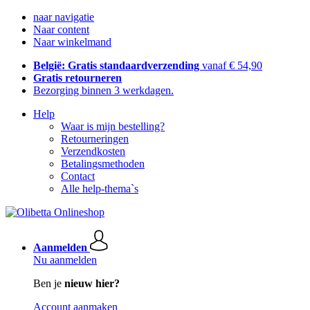
naar navigatie
Naar content
Naar winkelmand
België: Gratis standaardverzending
vanaf € 54,90
Gratis retourneren
Bezorging binnen 3 werkdagen.
Help
Waar is mijn bestelling?
Retourneringen
Verzendkosten
Betalingsmethoden
Contact
Alle help-thema`s
Aanmelden
Nu aanmelden
Ben je
nieuw hier?
Account aanmaken