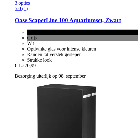
3 opties
5.0 (1)
Oase
ScaperLine 100 Aquariumset, Zwart
Zwart
Grijs
Wit
Optiwhite glas voor intense kleuren
Randen tot verstek geslepen
Strakke look
€ 1.270,99
Bezorging uiterlijk op 08. september