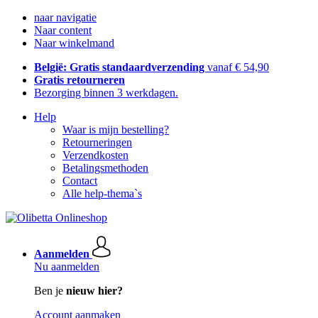
naar navigatie
Naar content
Naar winkelmand
België: Gratis standaardverzending
vanaf € 54,90
Gratis retourneren
Bezorging binnen 3 werkdagen.
Help
Waar is mijn bestelling?
Retourneringen
Verzendkosten
Betalingsmethoden
Contact
Alle help-thema`s
Aanmelden
Nu aanmelden
Ben je
nieuw hier?
Account aanmaken