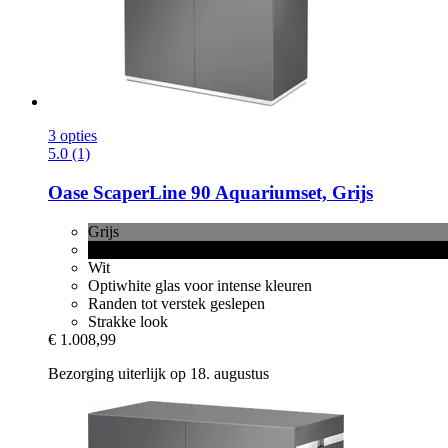
3 opties
5.0 (1)
Oase
ScaperLine 90 Aquariumset, Grijs
Grijs
Zwart
Wit
Optiwhite glas voor intense kleuren
Randen tot verstek geslepen
Strakke look
€ 1.008,99
Bezorging uiterlijk op 18. augustus