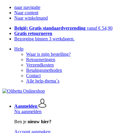
naar navigatie
Naar content
Naar winkelmand
België: Gratis standaardverzending
vanaf € 54,90
Gratis retourneren
Bezorging binnen 3 werkdagen.
Help
Waar is mijn bestelling?
Retourneringen
Verzendkosten
Betalingsmethoden
Contact
Alle help-thema`s
Aanmelden
Nu aanmelden
Ben je
nieuw hier?
Account aanmaken