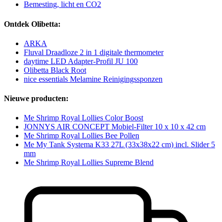
Bemesting, licht en CO2
Ontdek Olibetta:
ARKA
Fluval Draadloze 2 in 1 digitale thermometer
daytime LED Adapter-Profil JU 100
Olibetta Black Root
nice essentials Melamine Reinigingssponzen
Nieuwe producten:
Me Shrimp Royal Lollies Color Boost
JONNYS AIR CONCEPT Mobiel-Filter 10 x 10 x 42 cm
Me Shrimp Royal Lollies Bee Pollen
Me My Tank Systema K33 27L (33x38x22 cm) incl. Slider 5
mm
Me Shrimp Royal Lollies Supreme Blend