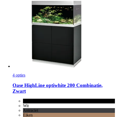
4 opties
Oase
HighLine optiwhite 200 Combinatie,
Zwart
Zwart
Wit
Antraciet
Eiken