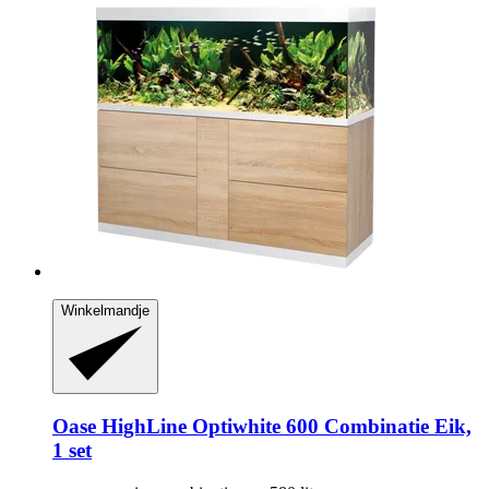
Winkelmandje
Oase
HighLine Optiwhite 600 Combinatie Eik,
1 set