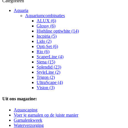
Categorieën
Aquaria
Aquariumcombinaties
ALUX (6)
Glossy (6)
Highline optiwhite (14)
Incpiria (5)
Lido (2)
Opti-Set (6)
Rio (6)
ScaperLine (4)
Siena (15)
Splendid (23)
StyleLine (2)
Trigon (2)
UltraScape (4)
Vision (3)
Uit ons magazine:
Aquascaping
Voer je garnalen op de juiste manier
Garnalenkweek
Waterverzorging