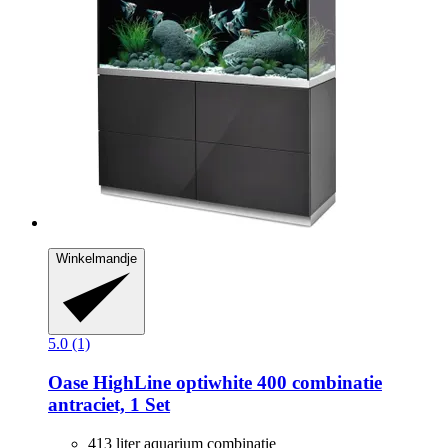
Winkelmandje
5.0 (1)
Oase
HighLine optiwhite 400 combinatie
antraciet, 1 Set
413 liter aquarium combinatie