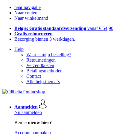
naar navigatie
Naar content
Naar winkelmand
België: Gratis standaardverzending
vanaf € 54,90
Gratis retourneren
Bezorging binnen 3 werkdagen.
Help
Waar is mijn bestelling?
Retourneringen
Verzendkosten
Betalingsmethoden
Contact
Alle help-thema`s
Aanmelden
Nu aanmelden
Ben je
nieuw hier?
Account aanmaken