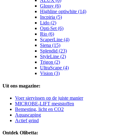
ALUX (6)
Glossy (6)
Highline optiwhite (14)
Incpiria (5)
Lido (2)
Opti-Set (6)
Rio (6)
ScaperLine (4)
Siena (15)
Splendid (23)
StyleLine (2)
Trigon (2)
UltraScape (4)
Vision (3)
Uit ons magazine:
Voer siervissen op de juiste manier
MICROBE-LIFT meststoffen
Bemesting, licht en CO2
Aquascaping
Actief grind
Ontdek Olibetta: