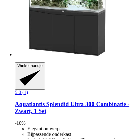
Winkelmandje
5.0 (1)
Aquatlantis
Splendid Ultra 300 Combinatie -​
Zwart, 1 Set
-10%
Elegant ontwerp
Bijpassende onderkast