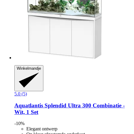
Winkelmandje
5.0 (5)
Aquatlantis
Splendid Ultra 300 Combinatie -​
Wit, 1 Set
-10%
Elegant ontwerp