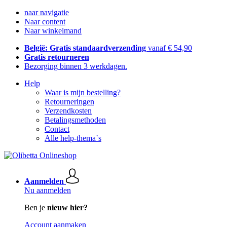
naar navigatie
Naar content
Naar winkelmand
België: Gratis standaardverzending
vanaf € 54,90
Gratis retourneren
Bezorging binnen 3 werkdagen.
Help
Waar is mijn bestelling?
Retourneringen
Verzendkosten
Betalingsmethoden
Contact
Alle help-thema`s
Aanmelden
Nu aanmelden
Ben je
nieuw hier?
Account aanmaken