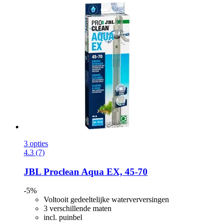
3 opties
4.3 (7)
JBL
Proclean Aqua EX, 45-​70
-5%
Voltooit gedeeltelijke waterverversingen
3 verschillende maten
incl. puinbel