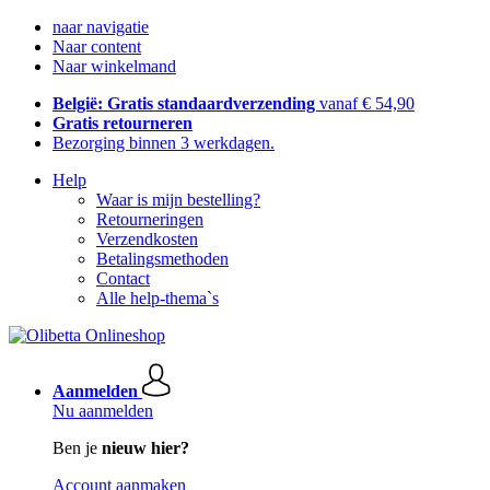
naar navigatie
Naar content
Naar winkelmand
België: Gratis standaardverzending
vanaf € 54,90
Gratis retourneren
Bezorging binnen 3 werkdagen.
Help
Waar is mijn bestelling?
Retourneringen
Verzendkosten
Betalingsmethoden
Contact
Alle help-thema`s
Aanmelden
Nu aanmelden
Ben je
nieuw hier?
Account aanmaken