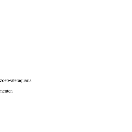
 zoetwateraquaria
ementen