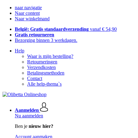
naar navigatie
Naar content
Naar winkelmand
België: Gratis standaardverzending
vanaf € 54,90
Gratis retourneren
Bezorging binnen 3 werkdagen.
Help
Waar is mijn bestelling?
Retourneringen
Verzendkosten
Betalingsmethoden
Contact
Alle help-thema`s
Aanmelden
Nu aanmelden
Ben je
nieuw hier?
Account aanmaken