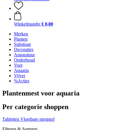
Winkelmandje
€ 0,00
Merken
Planten
Substraat
Decoraties
Apparatuur
Onderhoud
Voer
Aquaria
Vijver
%Acties
Plantenmest voor aquaria
Per categorie shoppen
Tabletten
Vloeibare meststof
Filteren & Sorteren