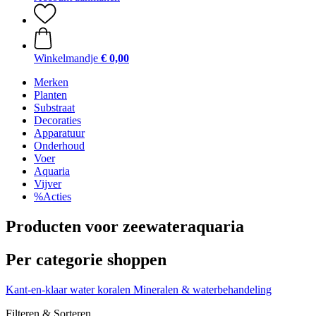
Winkelmandje
€ 0,00
Merken
Planten
Substraat
Decoraties
Apparatuur
Onderhoud
Voer
Aquaria
Vijver
%Acties
Producten voor zeewateraquaria
Per categorie shoppen
Kant-en-klaar water
koralen
Mineralen & waterbehandeling
Filteren & Sorteren