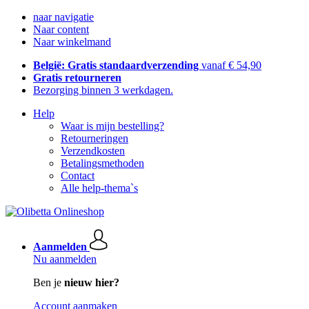
naar navigatie
Naar content
Naar winkelmand
België: Gratis standaardverzending
vanaf € 54,90
Gratis retourneren
Bezorging binnen 3 werkdagen.
Help
Waar is mijn bestelling?
Retourneringen
Verzendkosten
Betalingsmethoden
Contact
Alle help-thema`s
Aanmelden
Nu aanmelden
Ben je
nieuw hier?
Account aanmaken