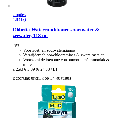
2 opties
4.8 (12)
Olibetta
Waterconditioner -​ zoetwater &
zeewater, 118 ml
-5%
Voor zoet- en zoutwateraquaria
Verwijdert chloor/chlooramines & zware metalen
Voorkomt de toename van ammonium/ammoniak &
nitriet
€ 2,93
€ 3,09
(€ 24,83 / L)
Bezorging uiterlijk op 17. augustus