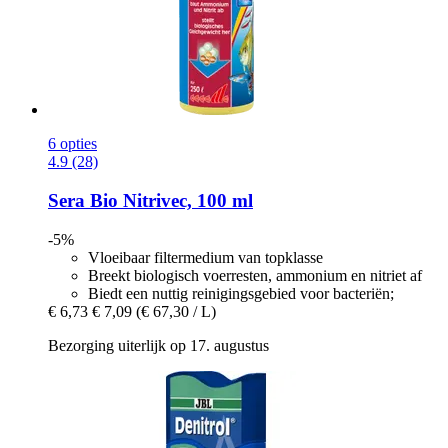
6 opties
4.9 (28)
Sera
Bio Nitrivec, 100 ml
-5%
Vloeibaar filtermedium van topklasse
Breekt biologisch voerresten, ammonium en nitriet af
Biedt een nuttig reinigingsgebied voor bacteriën;
€ 6,73
€ 7,09
(€ 67,30 / L)
Bezorging uiterlijk op 17. augustus